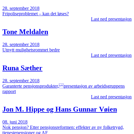
28. september 2018
Fripoliseproblemet – kan det løses?
Last ned presentasjon
Tone Meldalen
28. september 2018
Utnytt mulighetsrommet bedre
Last ned presentasjon
Runa Sæther
28. september 2018
Garanterte pensjonsprodukter, presentasjon av arbeidsgruppens
rapport
Last ned presentasjon
Jon M. Hippe og Hans Gunnar Vøien
08. juni 2018
Nok pensjon? Etter pensjonsreformen: effekter av ny folketrygd,
tjenestepensjoner og AF