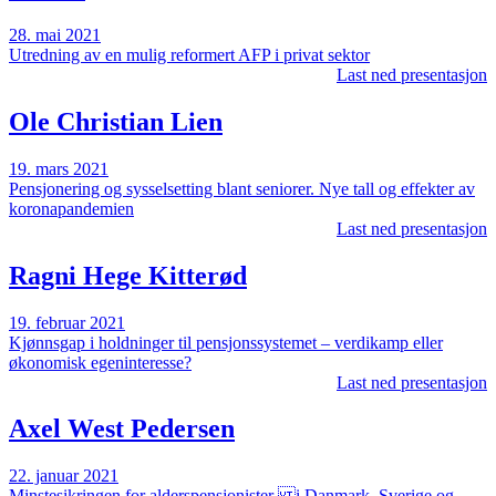
28. mai 2021
Utredning av en mulig reformert AFP i privat sektor
Last ned presentasjon
Ole Christian Lien
19. mars 2021
Pensjonering og sysselsetting blant seniorer. Nye tall og effekter av
koronapandemien
Last ned presentasjon
Ragni Hege Kitterød
19. februar 2021
Kjønnsgap i holdninger til pensjonssystemet – verdikamp eller
økonomisk egeninteresse?
Last ned presentasjon
Axel West Pedersen
22. januar 2021
Minstesikringen for alderspensjonister i Danmark, Sverige og