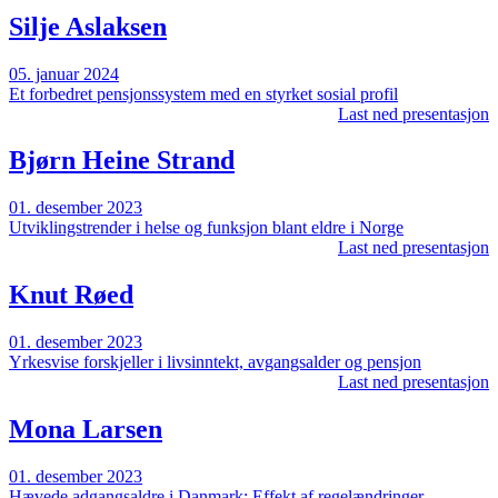
Silje Aslaksen
05. januar 2024
Et forbedret pensjonssystem med en styrket sosial profil
Last ned presentasjon
Bjørn Heine Strand
01. desember 2023
Utviklingstrender i helse og funksjon blant eldre i Norge
Last ned presentasjon
Knut Røed
01. desember 2023
Yrkesvise forskjeller i livsinntekt, avgangsalder og pensjon
Last ned presentasjon
Mona Larsen
01. desember 2023
Hævede adgangsaldre i Danmark: Effekt af regelændringer,