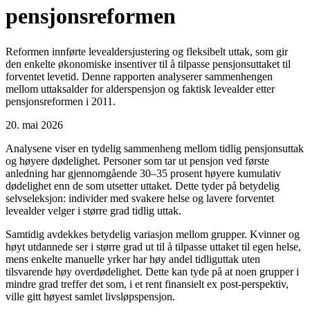
pensjonsreformen
Reformen innførte levealdersjustering og fleksibelt uttak, som gir
den enkelte økonomiske insentiver til å tilpasse pensjonsuttaket til
forventet levetid. Denne rapporten analyserer sammenhengen
mellom uttaksalder for alderspensjon og faktisk levealder etter
pensjonsreformen i 2011.
20. mai 2026
Analysene viser en tydelig sammenheng mellom tidlig pensjonsuttak
og høyere dødelighet. Personer som tar ut pensjon ved første
anledning har gjennomgående 30–35 prosent høyere kumulativ
dødelighet enn de som utsetter uttaket. Dette tyder på betydelig
selvseleksjon: individer med svakere helse og lavere forventet
levealder velger i større grad tidlig uttak.
Samtidig avdekkes betydelig variasjon mellom grupper. Kvinner og
høyt utdannede ser i større grad ut til å tilpasse uttaket til egen helse,
mens enkelte manuelle yrker har høy andel tidliguttak uten
tilsvarende høy overdødelighet. Dette kan tyde på at noen grupper i
mindre grad treffer det som, i et rent finansielt ex post-perspektiv,
ville gitt høyest samlet livsløpspensjon.