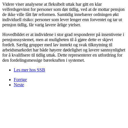
Videre viser analysene at fleksibelt uttak har gitt en klar
velferdsgevinst for personer som dør tidlig, ved at de mottar pensjon
de ikke ville fått før reformen. Samtidig innebærer ordningen økt
individuell risiko: personer som lever lenger enn forventet og tar ut
pensjon tidlig, får varig lavere årlige ytelser.
Hovedbildet er at individene i stor grad responderer på insentivene i
pensjonssystemet, men at muligheten til å gjøre dette er skjevt
fordelt. Særlig grupper med lav inntekt og svak tilknytning til
arbeidsmarkedet har både høyere dødelighet og lavere sannsynlighet
for å kvalifisere til tidlig uttak. Dette representerer en utfordring for
den fordelingsmessige bærekraften i systemet.
Les mer hos SSB
Forrige
Neste