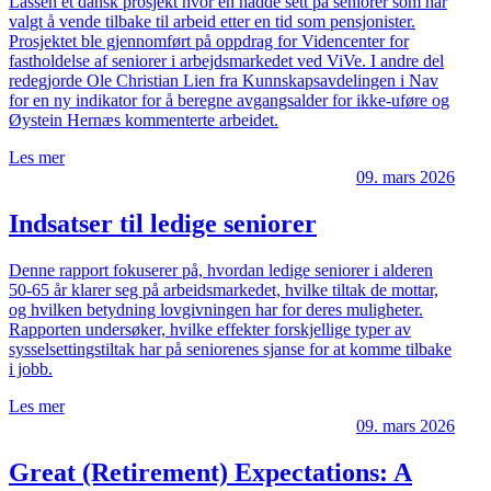
Lassen et dansk prosjekt hvor en hadde sett på seniorer som har
valgt å vende tilbake til arbeid etter en tid som pensjonister.
Prosjektet ble gjennomført på oppdrag for Videncenter for
fastholdelse af seniorer i arbejdsmarkedet ved ViVe. I andre del
redegjorde Ole Christian Lien fra Kunnskapsavdelingen i Nav
for en ny indikator for å beregne avgangsalder for ikke-uføre og
Øystein Hernæs kommenterte arbeidet.
Les mer
09. mars 2026
Indsatser til ledige seniorer
Denne rapport fokuserer på, hvordan ledige seniorer i alderen
50-65 år klarer seg på arbeidsmarkedet, hvilke tiltak de mottar,
og hvilken betydning lovgivningen har for deres muligheter.
Rapporten undersøker, hvilke effekter forskjellige typer av
sysselsettingstiltak har på seniorenes sjanse for at komme tilbake
i jobb.
Les mer
09. mars 2026
Great (Retirement) Expectations: A