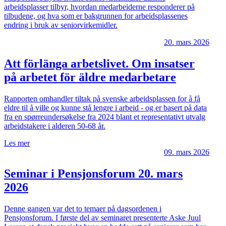
arbeidsplasser tilbyr, hvordan medarbeiderne responderer på
tilbudene, og hva som er bakgrunnen for arbeidsplassenes
endring i bruk av seniorvirkemidler.
20. mars 2026
Att förlänga arbetslivet. Om insatser
på arbetet för äldre medarbetare
Rapporten omhandler tiltak på svenske arbeidsplassen for å få
eldre til å ville og kunne stå lengre i arbeid - og er basert på data
fra en spørreundersøkelse fra 2024 blant et representativt utvalg
arbeidstakere i alderen 50-68 år.
Les mer
09. mars 2026
Seminar i Pensjonsforum 20. mars
2026
Denne gangen var det to temaer på dagsordenen i
Pensjonsforum. I første del av seminaret presenterte Aske Juul