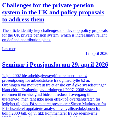
Challenges for the private pension
system in the UK and policy proposals
to address them
The article identify key challenges and develop policy proposals
for the UK private pension system, which is increasingly reliant
on defined contribution plans.
Les mer
17. april 2026
Seminar i Pensjonsforum 29. april 2026
1. juli 2002 ble arbeidsgiveravgiften redusert med 4
prosentpoeng for arbeidstakere fra og med fylte 62 år.
Ordningen var motivert ut fra et ønske om å øke sysselsettingen
blant eldre. Evaluering av ordningen i 2007–2008 viste at
reformen til en viss grad bidro til redusert overgang til
uføretrygd, men fant ikke noen effekt på overgangsraten fra
ledighet til jobb. På seminaret presenterer Simen Markussen fra
Frischsenteret oppdaterte analyser av avgiftsreduksjonen fra
tidlig 2000-tall, og vi fikk kommentarer fra Akademikerne,