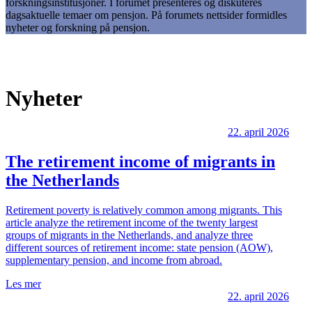
forskningsinstitusjoner. I forumet presenteres og diskuteres
dagsaktuelle temaer om pensjon. På forumets nettsider formidles
nyheter og forskning på pensjon.
Nyheter
22. april 2026
The retirement income of migrants in
the Netherlands
Retirement poverty is relatively common among migrants. This
article analyze the retirement income of the twenty largest
groups of migrants in the Netherlands, and analyze three
different sources of retirement income: state pension (AOW),
supplementary pension, and income from abroad.
Les mer
22. april 2026