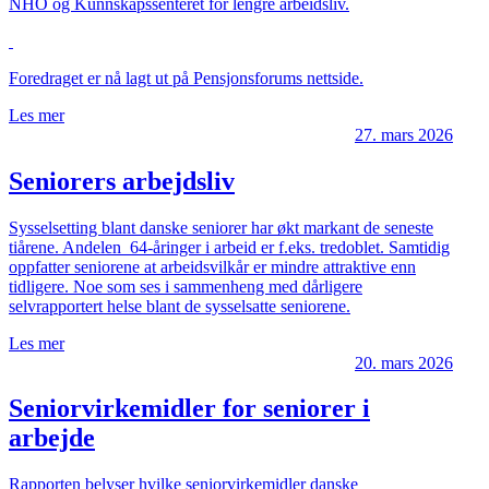
NHO og Kunnskapssenteret for lengre arbeidsliv.
Foredraget er nå lagt ut på Pensjonsforums nettside.
Les mer
27. mars 2026
Seniorers arbejdsliv
Sysselsetting blant danske seniorer har økt markant de seneste
tiårene. Andelen 64-åringer i arbeid er f.eks. tredoblet. Samtidig
oppfatter seniorene at arbeidsvilkår er mindre attraktive enn
tidligere. Noe som ses i sammenheng med dårligere
selvrapportert helse blant de sysselsatte seniorene.
Les mer
20. mars 2026
Seniorvirkemidler for seniorer i
arbejde
Rapporten belyser hvilke seniorvirkemidler danske