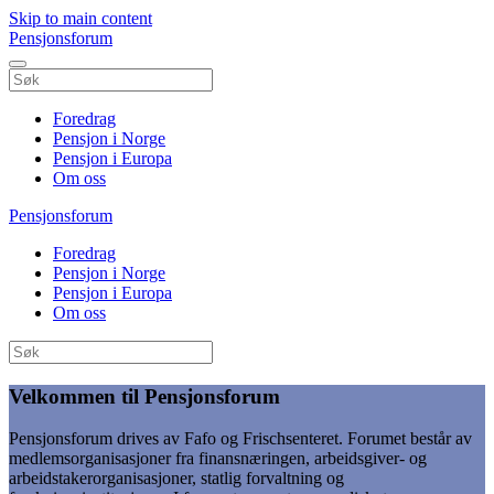
Skip to main content
Pensjonsforum
Foredrag
Pensjon i Norge
Pensjon i Europa
Om oss
Pensjonsforum
Foredrag
Pensjon i Norge
Pensjon i Europa
Om oss
Velkommen til Pensjonsforum
Pensjonsforum drives av Fafo og Frischsenteret. Forumet består av
medlemsorganisasjoner fra finansnæringen, arbeidsgiver- og
arbeidstakerorganisasjoner, statlig forvaltning og