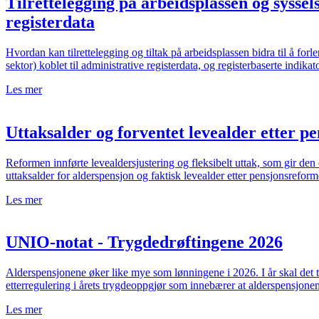
Tilrettelegging på arbeidsplassen og syssel
registerdata
Hvordan kan tilrettelegging og tiltak på arbeidsplassen bidra til å fo
sektor) koblet til administrative registerdata, og registerbaserte indikat
Les mer
Uttaksalder og forventet levealder etter 
Reformen innførte levealdersjustering og fleksibelt uttak, som gir de
uttaksalder for alderspensjon og faktisk levealder etter pensjonsreform
Les mer
UNIO-notat - Trygdedrøftingene 2026
Alderspensjonene øker like mye som lønningene i 2026. I år skal det ta
etterregulering i årets trygdeoppgjør som innebærer at alderspensjonen
Les mer