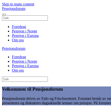
Skip to main content
Pensjonsforum
Foredrag
Pensjon i Norge
Pensjon i Europa
Om oss
Pensjonsforum
Foredrag
Pensjon i Norge
Pensjon i Europa
Om oss
Velkommen til Pensjonsforum
Pensjonsforum drives av Fafo og Frischsenteret. Forumet består av med
presenteres og diskuteres dagsaktuelle temaer om pensjon. På forumets