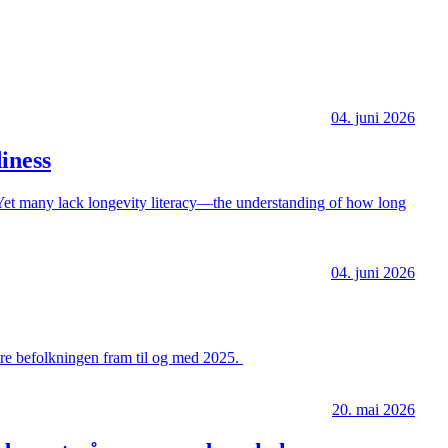
04. juni 2026
iness
r. Yet many lack longevity literacy—the understanding of how long
04. juni 2026
ldre befolkningen fram til og med 2025.
20. mai 2026