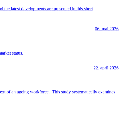
 the latest developments are presented in this short
06. mai 2026
arket status.
22. april 2026
ontext of an ageing workforce. This study systematically examines