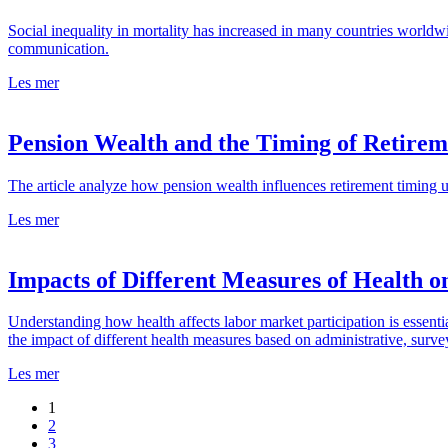
Social inequality in mortality has increased in many countries worldwi
communication.
Les mer
Pension Wealth and the Timing of Retirem
The article analyze how pension wealth influences retirement timing u
Les mer
Impacts of Different Measures of Health 
Understanding how health affects labor market participation is essenti
the impact of different health measures based on administrative, surve
Les mer
1
2
3