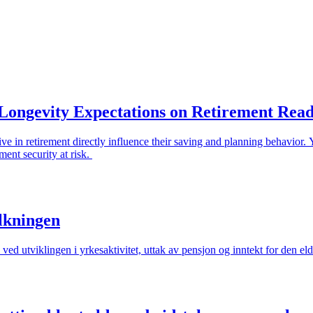
Longevity Expectations on Retirement Read
 live in retirement directly influence their saving and planning behavio
ment security at risk.
olkningen
ved utviklingen i yrkesaktivitet, uttak av pensjon og inntekt for den e