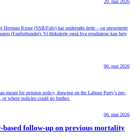
20. mai 2026
sker Herman Kruse (SSB/Fafo) har undersøkt dette – og presenterte
ugen (Fagforbundet). Vi diskuterte også hva resultatene kan bety
06. mai 2026
 has meant for pension policy, drawing on the Labour Party’s pre-
, or where policies could go further.
06. mai 2026
r-based follow-up on previous mortality