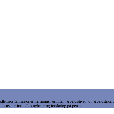
lemsorganisasjoner fra finansnæringen, arbeidsgiver- og arbeidstakerorga
 nettsider formidles nyheter og forskning på pensjon.