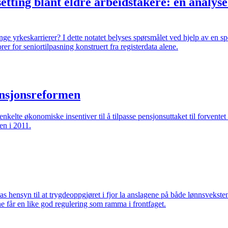
setting blant eldre arbeidstakere: en analys
rlenge yrkeskarrierer? I dette notatet belyses spørsmålet ved hjelp av 
orer for seniortilpasning konstruert fra registerdata alene.
pensjonsreformen
n enkelte økonomiske insentiver til å tilpasse pensjonsuttaket til forve
en i 2011.
s hensyn til at trygdeoppgjøret i fjor la anslagene på både lønnsveksten
e får en like god regulering som ramma i frontfaget.