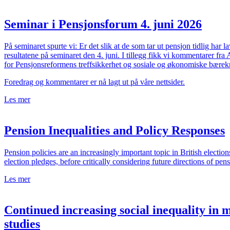
Seminar i Pensjonsforum 4. juni 2026
På seminaret spurte vi: Er det slik at de som tar ut pensjon tidlig h
resultatene på seminaret den 4. juni. I tillegg fikk vi kommentarer 
for Pensjonsreformens treffsikkerhet og sosiale og økonomiske bærekr
Foredrag og kommentarer er nå lagt ut på våre nettsider.
Les mer
Pension Inequalities and Policy Responses
Pension policies are an increasingly important topic in British electi
election pledges, before critically considering future directions of p
Les mer
Continued increasing social inequality in 
studies