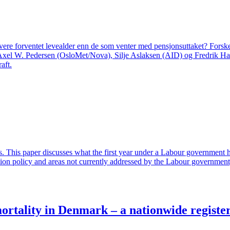
ar lavere forventet levealder enn de som venter med pensjonsuttaket? For
fra Axel W. Pedersen (OsloMet/Nova), Silje Aslaksen (AID) og Fredrik Ha
aft.
ons. This paper discusses what the first year under a Labour government
ension policy and areas not currently addressed by the Labour government
mortality in Denmark – a nationwide registe